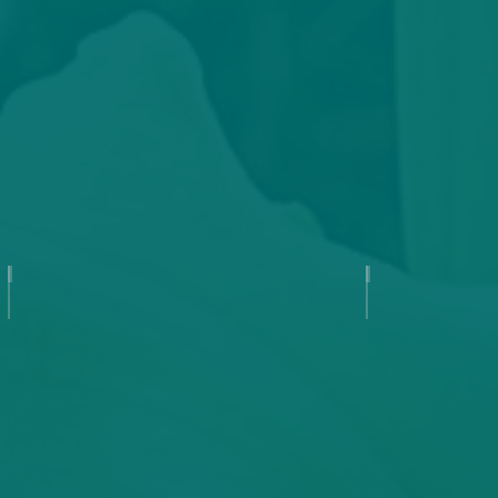
All American Windmill
Amber Rh