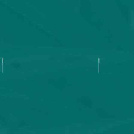
Bamboo Blackie
Banshee Ba