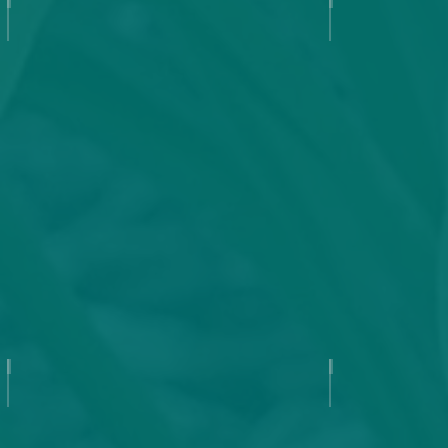
Asterisk
Aunt Leon
Autumn Attraction
Autumn Me