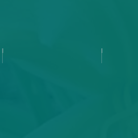
Angelic Messenger
Angels Gat