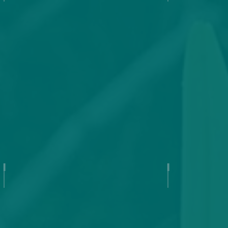
Agressively Feminine
Aladdin's 